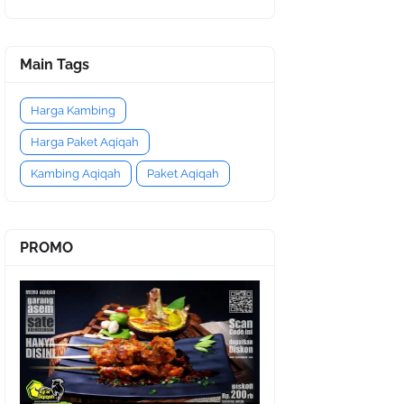
Main Tags
Harga Kambing
Harga Paket Aqiqah
Kambing Aqiqah
Paket Aqiqah
PROMO