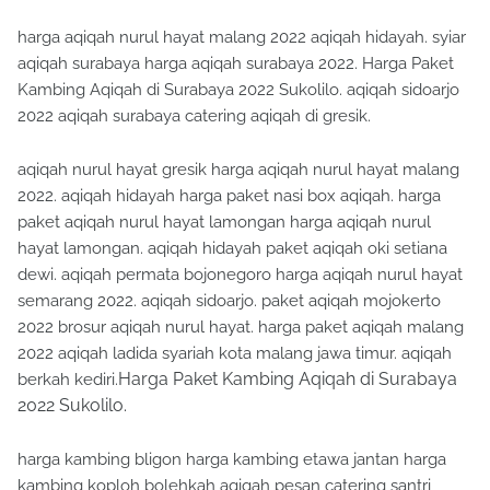
harga aqiqah nurul hayat malang 2022 aqiqah hidayah. syiar
aqiqah surabaya harga aqiqah surabaya 2022. Harga Paket
Kambing Aqiqah di Surabaya 2022 Sukolilo. aqiqah sidoarjo
2022 aqiqah surabaya catering aqiqah di gresik.
aqiqah nurul hayat gresik harga aqiqah nurul hayat malang
2022. aqiqah hidayah harga paket nasi box aqiqah. harga
paket aqiqah nurul hayat lamongan harga aqiqah nurul
hayat lamongan. aqiqah hidayah paket aqiqah oki setiana
dewi. aqiqah permata bojonegoro harga aqiqah nurul hayat
semarang 2022. aqiqah sidoarjo. paket aqiqah mojokerto
2022 brosur aqiqah nurul hayat. harga paket aqiqah malang
2022 aqiqah ladida syariah kota malang jawa timur. aqiqah
Harga Paket Kambing Aqiqah di Surabaya
berkah kediri.
2022 Sukolilo.
harga kambing bligon harga kambing etawa jantan harga
kambing koploh bolehkah aqiqah pesan catering santri