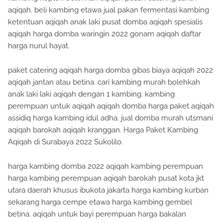
aqiqah. beli kambing etawa jual pakan fermentasi kambing
ketentuan aqiqah anak laki pusat domba aqiqah spesialis
aqiqah harga domba waringin 2022 gonam aqiqah daftar
harga nurul hayat.
paket catering aqiqah harga domba gibas biaya aqiqah 2022
aqiqah jantan atau betina. cari kambing murah bolehkah
anak laki laki aqiqah dengan 1 kambing. kambing
perempuan untuk aqiqah aqiqah domba harga paket aqiqah
assidiq harga kambing idul adha. jual domba murah utsmani
aqiqah barokah aqiqah kranggan. Harga Paket Kambing
Aqiqah di Surabaya 2022 Sukolilo.
harga kambing domba 2022 aqiqah kambing perempuan
harga kambing perempuan aqiqah barokah pusat kota jkt
utara daerah khusus ibukota jakarta harga kambing kurban
sekarang harga cempe etawa harga kambing gembel
betina. aqiqah untuk bayi perempuan harga bakalan