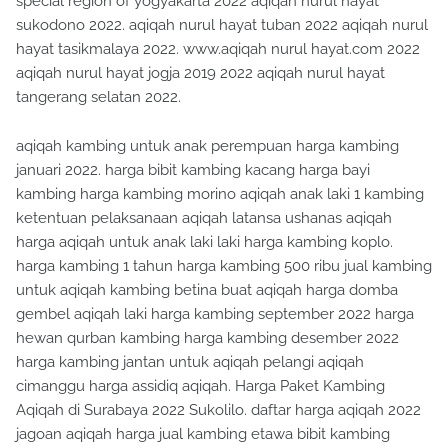
special region of yogyakarta 2022 aqiqah nurul hayat
sukodono 2022. aqiqah nurul hayat tuban 2022 aqiqah nurul
hayat tasikmalaya 2022. www.aqiqah nurul hayat.com 2022
aqiqah nurul hayat jogja 2019 2022 aqiqah nurul hayat
tangerang selatan 2022.
aqiqah kambing untuk anak perempuan harga kambing
januari 2022. harga bibit kambing kacang harga bayi
kambing harga kambing morino aqiqah anak laki 1 kambing
ketentuan pelaksanaan aqiqah latansa ushanas aqiqah
harga aqiqah untuk anak laki laki harga kambing koplo.
harga kambing 1 tahun harga kambing 500 ribu jual kambing
untuk aqiqah kambing betina buat aqiqah harga domba
gembel aqiqah laki harga kambing september 2022 harga
hewan qurban kambing harga kambing desember 2022
harga kambing jantan untuk aqiqah pelangi aqiqah
cimanggu harga assidiq aqiqah. Harga Paket Kambing
Aqiqah di Surabaya 2022 Sukolilo. daftar harga aqiqah 2022
jagoan aqiqah harga jual kambing etawa bibit kambing