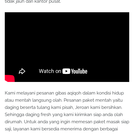
tidak jauh dari kantor pusat.
Kami melayani pesanan gibas aqiqoh dalam kondisi hidup
atau mentah langsung olah. Pesanan paket mentah yaitu
daging beserta tulang kami pisah, Jeroan kami bersihkan.
Sehingga daging fresh yang kami kirimkan siap anda olah
dirumah. Untuk anda yang ingin memesan paket masak siap
saji, layanan kami bersedia menerima dengan berbagai