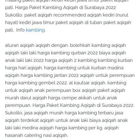
malang paket aqiqah kediri kediri jawa timur paket aqiqah
pati. Harga Paket Kambing Aqiqah di Surabaya 2022
Sukolilo. paket aqiqah recommended aqiqah kediri (nurul
hayat) kediri jawa timur paket aqiqah di tuban paket aqiqah
pati. Info
kambing
.
aturan aqiqah aqiqah dengan. bolehkah kambing aqiqah
aqiqah laki laki harga kambing qurban 2022 biaya aqiqah
anak laki laki 2022 harga aqiqah 2 kambing kambing kurban
harga hari aqiqah. harga kambing untuk kurban madina
aqiqah harga kambing jantan 2022 aqiqah untuk perempuan
harga kambing gembel 2022. al kautsar aqiqah. kambing
untuk aqiqah anak perempuan box aqiqah paket aqiqah
murah darul aqiqah harga cempe akikah untuk anak
perempuan. Harga Paket Kambing Aqiqah di Surabaya 2022
Sukolilo. jasa aqiqah murah harga kambing terbaru jasa
aqiqah terdekat aqiqah untuk anak laki biaya aqiqah anak
laki laki medina aqiqah harga kambing per kg. aqiqah
hasanah catering nasi aqiqah.