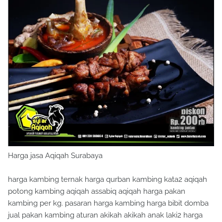
Harga jasa Aqiqah Surabaya
harga kambing ternak harga qurban kambing kata2 aqiqah
potong kambing aqiqah assabiq aqiqah harga pakan
kambing per kg. pasaran harga kambing harga bibit domba
jual pakan kambing aturan akikah akikah anak laki2 harga