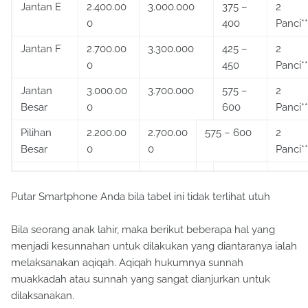
Jantan E
2.400.00
3.000.000
375 –
2
0
400
Panci**
Jantan F
2.700.00
3.300.000
425 –
2
0
450
Panci**
Jantan
3.000.00
3.700.000
575 –
2
Besar
0
600
Panci**
Pilihan
2.200.00
2.700.00
575 – 600
2
Besar
0
0
Panci**
Putar Smartphone Anda bila tabel ini tidak terlihat utuh
Bila seorang anak lahir, maka berikut beberapa hal yang
menjadi kesunnahan untuk dilakukan yang diantaranya ialah
melaksanakan aqiqah. Aqiqah hukumnya sunnah
muakkadah atau sunnah yang sangat dianjurkan untuk
dilaksanakan.