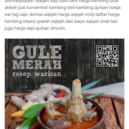
asshidiqaqiqah. aqiqah bayi baru lahir harga kambing buat
akikah jual konsentrat kambing beli kambing qurban harga
ear tag sapi. domas aqiqah harga aqiqah 2019 daftar harga
kambing etawa syariah aqiqah dan biaya aqiqah anak laki
juga harga sapi qurban limosin.