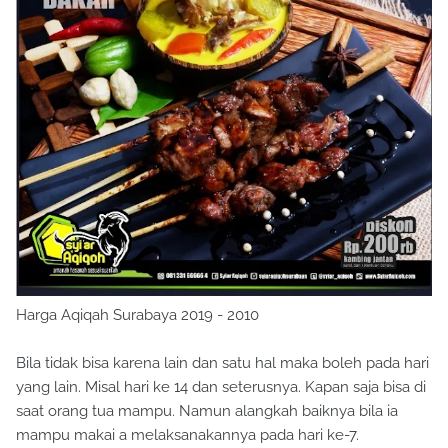
Harga Aqiqah Surabaya 2019 - 2010
Bila tidak bisa karena lain dan satu hal maka boleh pada hari
yang lain. Misal hari ke 14 dan seterusnya. Kapan saja bisa di
saat orang tua mampu. Namun alangkah baiknya bila ia
mampu makai a melaksanakannya pada hari ke-7.