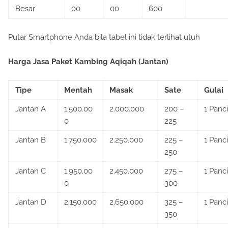
Besar
00
00
600
Putar Smartphone Anda bila tabel ini tidak terlihat utuh
Harga Jasa Paket Kambing Aqiqah (Jantan)
Tipe
Mentah
Masak
Sate
Gulai
Jantan A
1.500.00
2.000.000
200 –
1 Panci
0
225
Jantan B
1.750.000
2.250.000
225 –
1 Panci
250
Jantan C
1.950.00
2.450.000
275 –
1 Panci
0
300
Jantan D
2.150.000
2.650.000
325 –
1 Panci
350