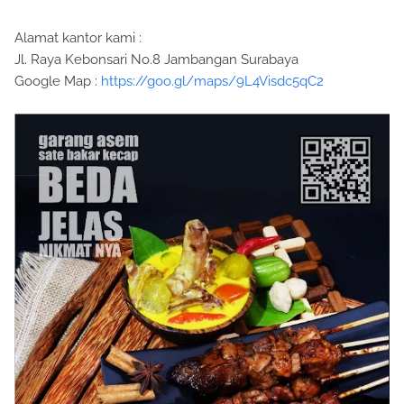
Alamat kantor kami :
Jl. Raya Kebonsari No.8 Jambangan Surabaya
Google Map :
https://goo.gl/maps/9L4Visdc5qC2