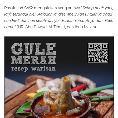
Rasulullah SAW mengatakan yang artinya “
Setiap anak yang
lahir tergadai oleh Aqiqahnya, disembelihkan untuknya pada
hari ke-7 dari hari kelahirannya, dicukur rambutnya dan diberi
nama
” (HR. Abu Dawud, At Tirmizi, dan Ibnu Majah).