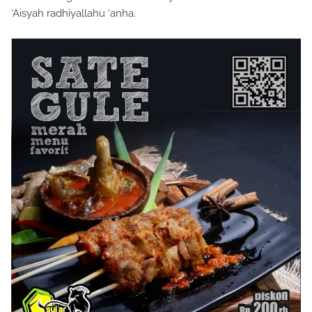
‘Aisyah radhiyallahu ‘anha.