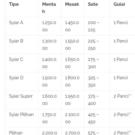
Tipe
Menta
Masak
Sate
Gulai
h
Syiar A
1.250.0
1.450.0
200 –
1 Panci
00
00
225
Syiar B
1.300.0
1.550.0
225 –
1 Panci
00
00
250
Syiar C
1.400.0
1.650.0
275 –
1 Panci
00
00
300
Syiar D
1.500.0
1.800.0
325 –
1 Panci
00
00
350
Syiar Super
1.600.0
1.950.0
375 –
2 Panci**
00
00
400
Syiar Pilihan
1.750.0
2.100.0
425 –
2 Panci**
00
00
450
Pilihan
2.200.0
2.700.0
575 –
2 Panci**