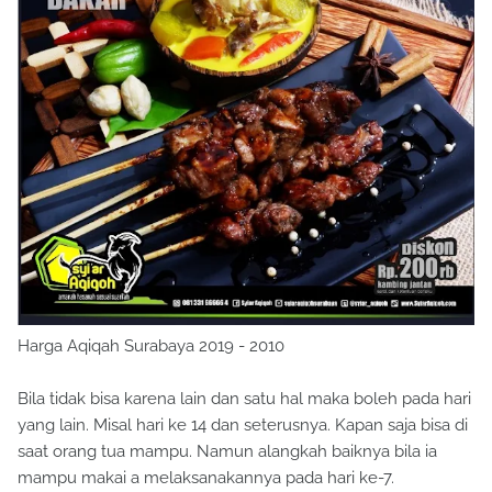
Harga Aqiqah Surabaya 2019 - 2010
Bila tidak bisa karena lain dan satu hal maka boleh pada hari
yang lain. Misal hari ke 14 dan seterusnya. Kapan saja bisa di
saat orang tua mampu. Namun alangkah baiknya bila ia
mampu makai a melaksanakannya pada hari ke-7.