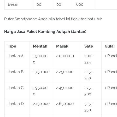
Besar
00
00
600
Putar Smartphone Anda bila tabel ini tidak terlihat utuh
Harga Jasa Paket Kambing Aqiqah (Jantan)
Tipe
Mentah
Masak
Sate
Gulai
Jantan A
1.500.00
2.000.000
200 –
1 Panci
0
225
Jantan B
1.750.000
2.250.000
225 –
1 Panci
250
Jantan C
1.950.00
2.450.000
275 –
1 Panci
0
300
Jantan D
2.150.000
2.650.000
325 –
1 Panci
350