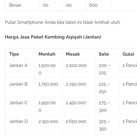
Besar
00
00
600
Putar Smartphone Anda bila tabel ini tidak terlihat utuh
Harga Jasa Paket Kambing Aqiqah (Jantan)
Tipe
Mentah
Masak
Sate
Gulai
Jantan A
1.500.00
2.000.000
200 –
1 Panci
0
225
Jantan B
1.750.000
2.250.000
225 –
1 Panci
250
Jantan C
1.950.00
2.450.000
275 –
1 Panci
0
300
Jantan D
2.150.000
2.650.000
325 –
1 Panci
350