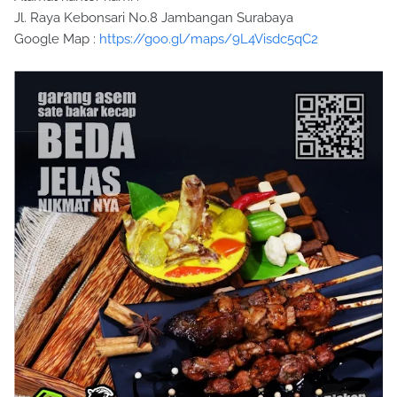
Jl. Raya Kebonsari No.8 Jambangan Surabaya
Google Map :
https://goo.gl/maps/9L4Visdc5qC2