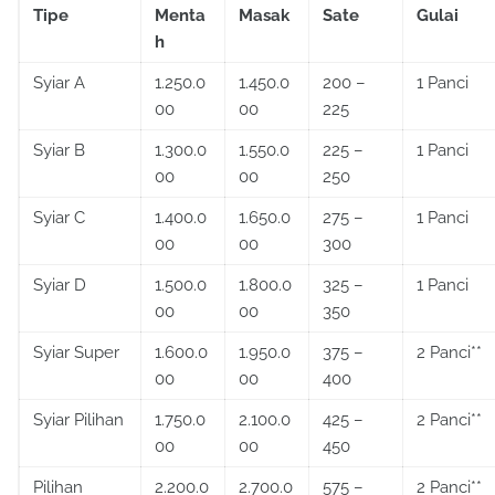
Tipe
Menta
Masak
Sate
Gulai
h
Syiar A
1.250.0
1.450.0
200 –
1 Panci
00
00
225
Syiar B
1.300.0
1.550.0
225 –
1 Panci
00
00
250
Syiar C
1.400.0
1.650.0
275 –
1 Panci
00
00
300
Syiar D
1.500.0
1.800.0
325 –
1 Panci
00
00
350
Syiar Super
1.600.0
1.950.0
375 –
2 Panci**
00
00
400
Syiar Pilihan
1.750.0
2.100.0
425 –
2 Panci**
00
00
450
Pilihan
2.200.0
2.700.0
575 –
2 Panci**