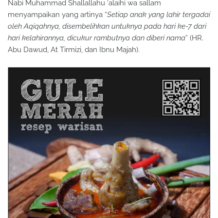
Nabi Muhammad Shallallahu ‘alaihi wa sallam
menyampaikan yang artinya “
Setiap anak yang lahir tergadai
oleh Aqiqahnya, disembelihkan untuknya pada hari ke-7 dari
hari kelahirannya, dicukur rambutnya dan diberi nama
” (HR.
Abu Dawud, At Tirmizi, dan Ibnu Majah).