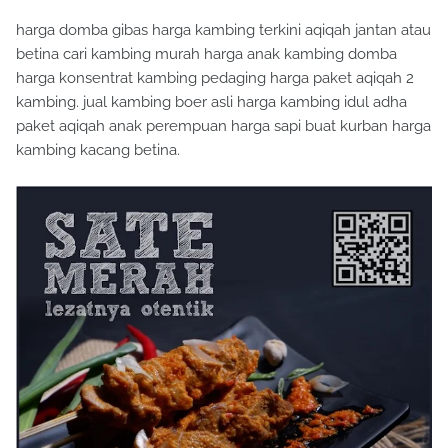
harga domba gibas harga kambing terkini aqiqah jantan atau
betina cari kambing murah harga anak kambing domba
harga konsentrat kambing pedaging harga paket aqiqah 2
kambing. jual kambing boer asli harga kambing idul adha
paket aqiqah anak perempuan harga sapi buat kurban harga
kambing kacang betina.