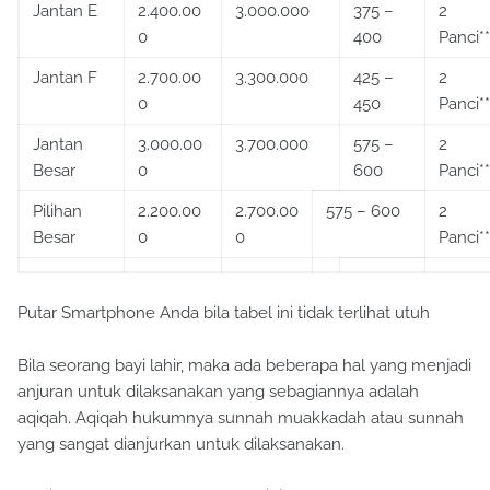
Jantan E
2.400.00
3.000.000
375 –
2
0
400
Panci**
Jantan F
2.700.00
3.300.000
425 –
2
0
450
Panci**
Jantan
3.000.00
3.700.000
575 –
2
Besar
0
600
Panci**
Pilihan
2.200.00
2.700.00
575 – 600
2
Besar
0
0
Panci**
Putar Smartphone Anda bila tabel ini tidak terlihat utuh
Bila seorang bayi lahir, maka ada beberapa hal yang menjadi
anjuran untuk dilaksanakan yang sebagiannya adalah
aqiqah. Aqiqah hukumnya sunnah muakkadah atau sunnah
yang sangat dianjurkan untuk dilaksanakan.