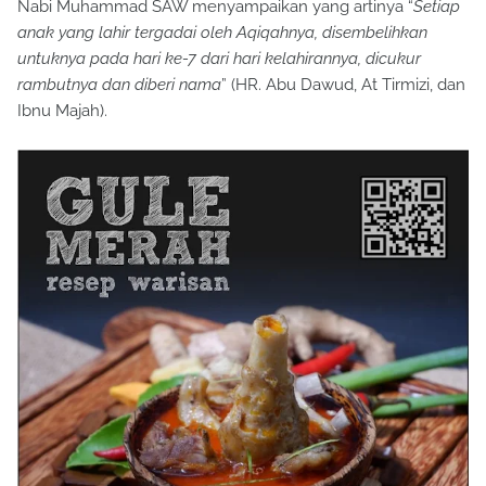
Nabi Muhammad SAW menyampaikan yang artinya “
Setiap
anak yang lahir tergadai oleh Aqiqahnya, disembelihkan
untuknya pada hari ke-7 dari hari kelahirannya, dicukur
rambutnya dan diberi nama
” (HR. Abu Dawud, At Tirmizi, dan
Ibnu Majah).