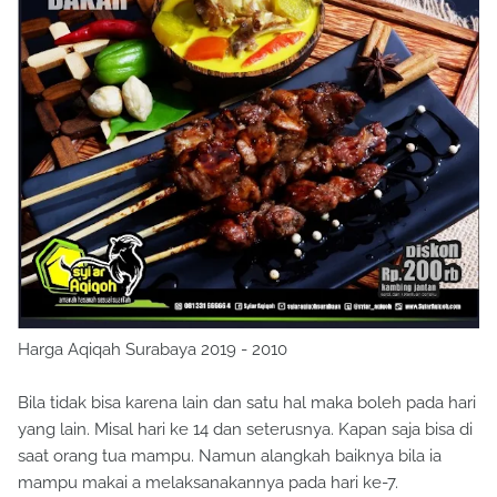
Harga Aqiqah Surabaya 2019 - 2010
Bila tidak bisa karena lain dan satu hal maka boleh pada hari
yang lain. Misal hari ke 14 dan seterusnya. Kapan saja bisa di
saat orang tua mampu. Namun alangkah baiknya bila ia
mampu makai a melaksanakannya pada hari ke-7.