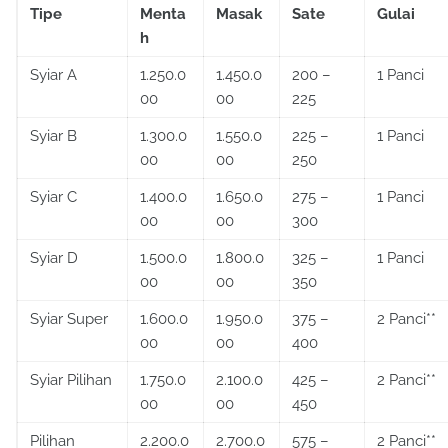
Tipe
Menta
Masak
Sate
Gulai
h
Syiar A
1.250.0
1.450.0
200 –
1 Panci
00
00
225
Syiar B
1.300.0
1.550.0
225 –
1 Panci
00
00
250
Syiar C
1.400.0
1.650.0
275 –
1 Panci
00
00
300
Syiar D
1.500.0
1.800.0
325 –
1 Panci
00
00
350
Syiar Super
1.600.0
1.950.0
375 –
2 Panci**
00
00
400
Syiar Pilihan
1.750.0
2.100.0
425 –
2 Panci**
00
00
450
Pilihan
2.200.0
2.700.0
575 –
2 Panci**