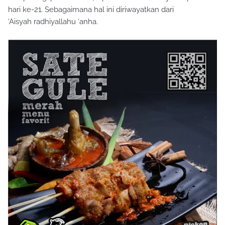
hari ke-21. Sebagaimana hal ini diriwayatkan dari
‘Aisyah radhiyallahu ‘anha.