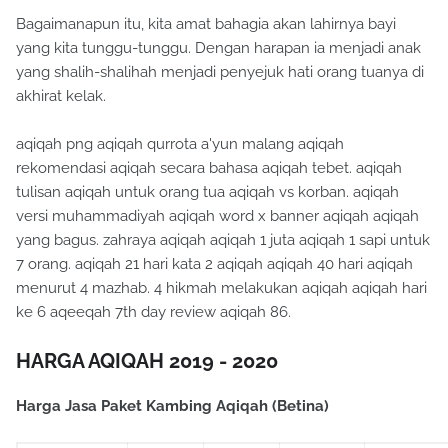
Bagaimanapun itu, kita amat bahagia akan lahirnya bayi
yang kita tunggu-tunggu. Dengan harapan ia menjadi anak
yang shalih-shalihah menjadi penyejuk hati orang tuanya di
akhirat kelak.
aqiqah png aqiqah qurrota a'yun malang aqiqah
rekomendasi aqiqah secara bahasa aqiqah tebet. aqiqah
tulisan aqiqah untuk orang tua aqiqah vs korban. aqiqah
versi muhammadiyah aqiqah word x banner aqiqah aqiqah
yang bagus. zahraya aqiqah aqiqah 1 juta aqiqah 1 sapi untuk
7 orang. aqiqah 21 hari kata 2 aqiqah aqiqah 40 hari aqiqah
menurut 4 mazhab. 4 hikmah melakukan aqiqah aqiqah hari
ke 6 aqeeqah 7th day review aqiqah 86.
HARGA AQIQAH 2019 - 2020
Harga Jasa Paket Kambing Aqiqah (Betina)