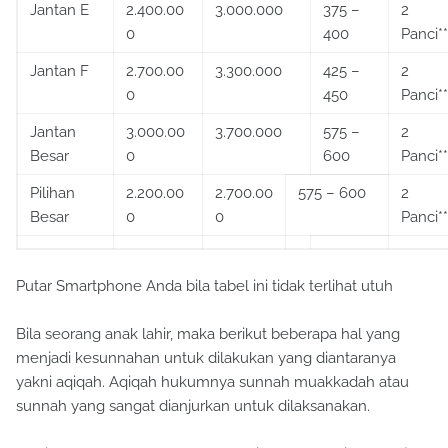
Jantan E
2.400.00
3.000.000
375 –
2
0
400
Panci**
Jantan F
2.700.00
3.300.000
425 –
2
0
450
Panci**
Jantan
3.000.00
3.700.000
575 –
2
Besar
0
600
Panci**
Pilihan
2.200.00
2.700.00
575 – 600
2
Besar
0
0
Panci**
Putar Smartphone Anda bila tabel ini tidak terlihat utuh
Bila seorang anak lahir, maka berikut beberapa hal yang
menjadi kesunnahan untuk dilakukan yang diantaranya
yakni aqiqah. Aqiqah hukumnya sunnah muakkadah atau
sunnah yang sangat dianjurkan untuk dilaksanakan.