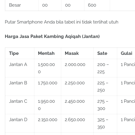
Besar
00
00
600
Putar Smartphone Anda bila tabel ini tidak terlihat utuh
Harga Jasa Paket Kambing Aqiqah (Jantan)
Tipe
Mentah
Masak
Sate
Gulai
Jantan A
1.500.00
2.000.000
200 –
1 Panci
0
225
Jantan B
1.750.000
2.250.000
225 –
1 Panci
250
Jantan C
1.950.00
2.450.000
275 –
1 Panci
0
300
Jantan D
2.150.000
2.650.000
325 –
1 Panci
350