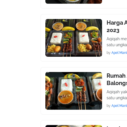
Harga A
2023
Aqiqah me
satu ungka
by
Apel Mani
Rumah 
Balongs
Aqiqah ya
satu ungka
by
Apel Mani