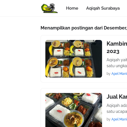
Home
Aqiqah Surabaya
Menampilkan postingan dari Desember,
Kambin
2023
Aqiqah ya
satu ungka
by
Apel Mani
Jual Ka
Aqiqah ad
satu ucapa
by
Apel Mani