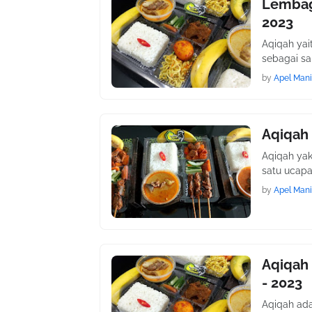
Lembag
2023
Aqiqah ya
sebagai sa
by
Apel Mani
Aqiqah 
Aqiqah ya
satu ucapa
by
Apel Mani
Aqiqah 
- 2023
Aqiqah ad