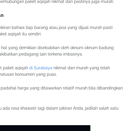
erhubungan paket aqiqah nikmat dan pastinya juga murah.
an
iran bahwa tiap barang atau jasa yang dijual murah pasti
et aqiqah itu sendiri.
han hal yang demikian disebabkan oleh oknum-oknum badung
ibatkan pedagang lain terkena imbasnya.
at paket aqiqah
di Surabaya
nikmat dan murah yang telah
ri ratusan konsumen yang puas.
padahal harga yang ditawarkan relatif murah bila dibandingkan
da rasa khawatir lagi dalam pikiran Anda, jadilah salah satu