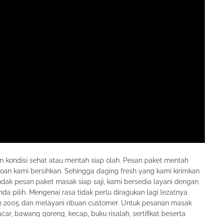
kondisi sehat atau mentah siap olah. Pesan paket mentah
roan kami bersihkan. Sehingga daging fresh yang kami kirimkan
dak pesan paket masak siap saji, kami bersedia layani dengan
pilih. Mengenai rasa tidak perlu diragukan lagi lezatnya.
un 2005 dan melayani ribuan customer. Untuk pesanan masak
car, bawang goreng, kecap, buku risalah, sertifikat beserta