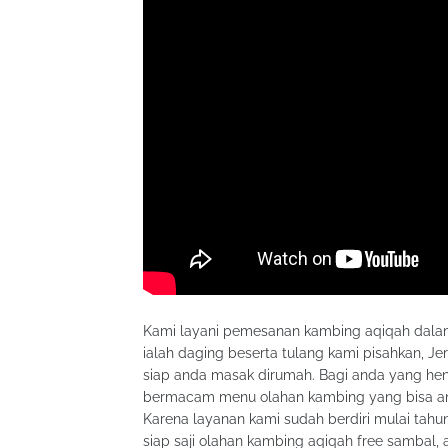
Kami layani pemesanan kambing aqiqah dalam 
ialah daging beserta tulang kami pisahkan, Je
siap anda masak dirumah. Bagi anda yang hen
bermacam menu olahan kambing yang bisa anda 
Karena layanan kami sudah berdiri mulai tah
siap saji olahan kambing aqiqah free sambal, a