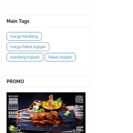
Main Tags
Harga Kambing
Harga Paket Aqiqah
Kambing Aqiqah
Paket Aqiqah
PROMO