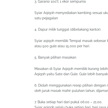
3. Garansi 100% 1 ekor sempurna
Syiar Aqiqoh menyediakan kambing sesuai uku
satu pejagalan
4. Dapur milik tunggal (dibelakang kantor).
Syiar aqiqoh memiliki Tempat masak sebesar
atau 500 gule atau 15.000 per hari.
5. Banyak pilihan masakan
Masakan di Syiar Aqiqoh memiliki kurang lebi
Aqiqoh yaitu Sate dan Gule. Gule lebih banya
6. Diolah menggunakan resep pilihan dengan r
oleh juruk masak mahir puluhan tahun, dijam
7. Buka setiap hari dari pukul 06.00 – 21.00.
Syiar aqiqoh selalu buka setiap hari, hari raya 