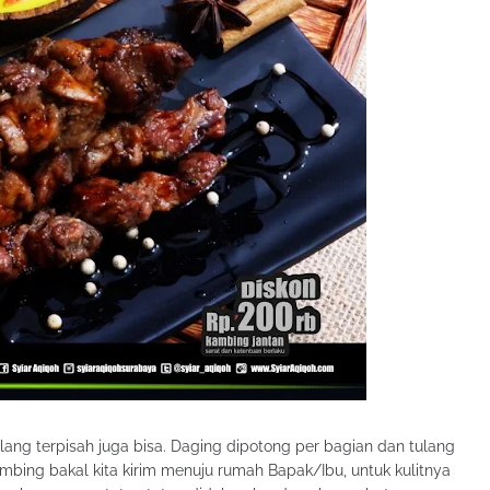
lang terpisah juga bisa. Daging dipotong per bagian dan tulang
kambing bakal kita kirim menuju rumah Bapak/Ibu, untuk kulitnya