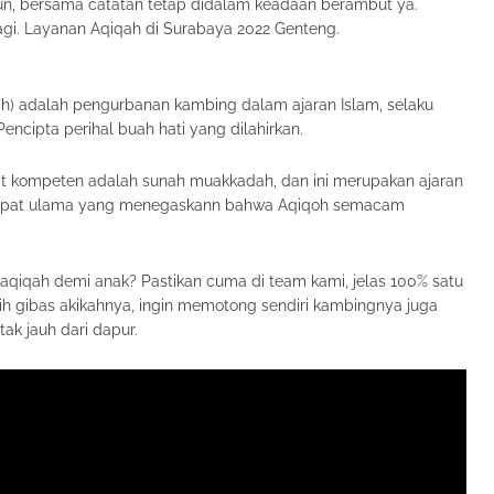
n, bersama catatan tetap didalam keadaan berambut ya.
agi. Layanan Aqiqah di Surabaya 2022 Genteng.
encipta perihal buah hati yang dilahirkan.
at kompeten adalah sunah muakkadah, dan ini merupakan ajaran
rdapat ulama yang menegaskann bahwa Aqiqoh semacam
aqiqah demi anak? Pastikan cuma di team kami, jelas 100% satu
lih gibas akikahnya, ingin memotong sendiri kambingnya juga
ak jauh dari dapur.