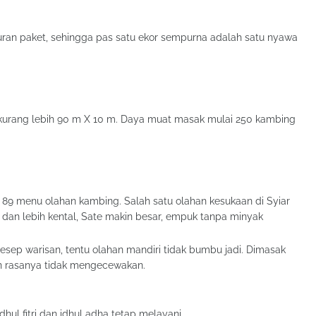
ran paket, sehingga pas satu ekor sempurna adalah satu nyawa
 kurang lebih 90 m X 10 m. Daya muat masak mulai 250 kambing
h 89 menu olahan kambing. Salah satu olahan kesukaan di Syiar
k dan lebih kental, Sate makin besar, empuk tanpa minyak
esep warisan, tentu olahan mandiri tidak bumbu jadi. Dimasak
an rasanya tidak mengecewakan.
idhul fitri dan idhul adha tetap melayani.