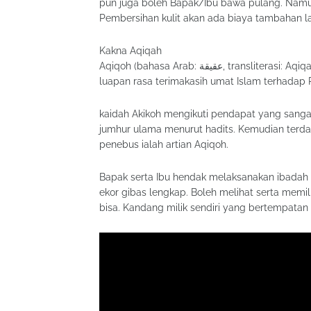
pun juga boleh Bapak/Ibu bawa pulang. Namu
Pembersihan kulit akan ada biaya tambahan l
Kakna Aqiqah
Aqiqoh (bahasa Arab: عقيقة, transliterasi: Aqiqah) adalah pengurbanan kambing dalam ajaran Islam, selaku
luapan rasa terimakasih umat Islam terhadap P
kaidah Akikoh mengikuti pendapat yang sang
jumhur ulama menurut hadits. Kemudian te
penebus ialah artian Aqiqoh.
Bapak serta Ibu hendak melaksanakan ibadah 
ekor gibas lengkap. Boleh melihat serta memi
bisa. Kandang milik sendiri yang bertempatan t