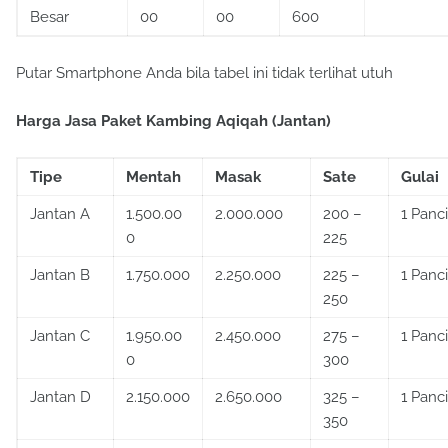
Besar
00
00
600
Putar Smartphone Anda bila tabel ini tidak terlihat utuh
Harga Jasa Paket Kambing Aqiqah (Jantan)
Tipe
Mentah
Masak
Sate
Gulai
Jantan A
1.500.00
2.000.000
200 –
1 Panci
0
225
Jantan B
1.750.000
2.250.000
225 –
1 Panci
250
Jantan C
1.950.00
2.450.000
275 –
1 Panci
0
300
Jantan D
2.150.000
2.650.000
325 –
1 Panci
350