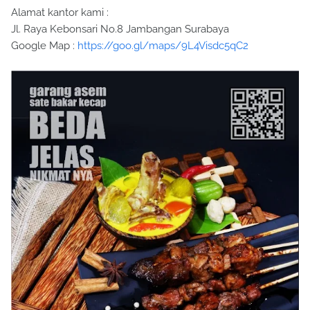
Alamat kantor kami :
Jl. Raya Kebonsari No.8 Jambangan Surabaya
Google Map :
https://goo.gl/maps/9L4Visdc5qC2