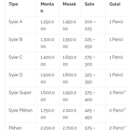
Tipe
Menta
Masak
Sate
Gulai
h
Syiar A
1.250.0
1.450.0
200 –
1 Panci
00
00
225
Syiar B
1.300.0
1.550.0
225 –
1 Panci
00
00
250
Syiar C
1.400.0
1.650.0
275 –
1 Panci
00
00
300
Syiar D
1.500.0
1.800.0
325 –
1 Panci
00
00
350
Syiar Super
1.600.0
1.950.0
375 –
2 Panci**
00
00
400
Syiar Pilihan
1.750.0
2.100.0
425 –
2 Panci**
00
00
450
Pilihan
2.200.0
2.700.0
575 –
2 Panci**