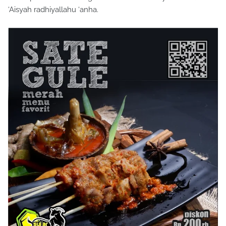
‘Aisyah radhiyallahu ‘anha.