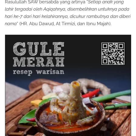
Rasulullah SAW bersabda yang artinya “
Setiap anak yang
lahir tergadai oleh Aqiqahnya, disembelihkan untuknya pada
hari ke-7 dari hari kelahirannya, dicukur rambutnya dan diberi
nama
” (HR. Abu Dawud, At Tirmizi, dan Ibnu Majah).