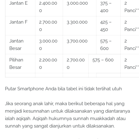
Jantan E
2.400.00
3.000.000
375 –
2
0
400
Panci**
Jantan F
2.700.00
3.300.000
425 –
2
0
450
Panci**
Jantan
3.000.00
3.700.000
575 –
2
Besar
0
600
Panci**
Pilihan
2.200.00
2.700.00
575 – 600
2
Besar
0
0
Panci**
Putar Smartphone Anda bila tabel ini tidak terlihat utuh
Jika seorang anak lahir, maka berikut beberapa hal yang
menjadi kesunnahan untuk dilaksanakan yang diantaranya
ialah aqiqah. Aqiqah hukumnya sunnah muakkadah atau
sunnah yang sangat dianjurkan untuk dilaksanakan.