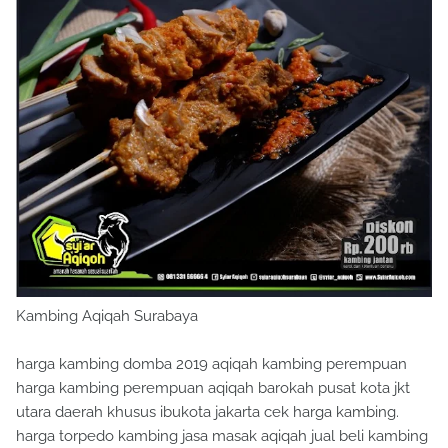
Kambing Aqiqah Surabaya
harga kambing domba 2019 aqiqah kambing perempuan
harga kambing perempuan aqiqah barokah pusat kota jkt
utara daerah khusus ibukota jakarta cek harga kambing.
harga torpedo kambing jasa masak aqiqah jual beli kambing