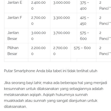
Jantan E
2.400.00
3.000.000
375 –
2
0
400
Panci**
Jantan F
2.700.00
3.300.000
425 –
2
0
450
Panci**
Jantan
3.000.00
3.700.000
575 –
2
Besar
0
600
Panci**
Pilihan
2.200.00
2.700.00
575 – 600
2
Besar
0
0
Panci**
Putar Smartphone Anda bila tabel ini tidak terlihat utuh
Jika seorang bayi lahir, maka ada beberapa hal yang menjadi
kesunnahan untuk dilaksanakan yang sebagiannya adalah
melaksanakan aqiqah. Aqiqah hukumnya sunnah
muakkadah atau sunnah yang sangat dianjurkan untuk
dilaksanakan.