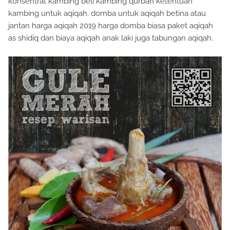
konsentrat kambing beli kambing qurban ketentuan
kambing untuk aqiqah. domba untuk aqiqah betina atau
jantan harga aqiqah 2019 harga domba biasa paket aqiqah
as shidiq dan biaya aqiqah anak laki juga tabungan aqiqah.