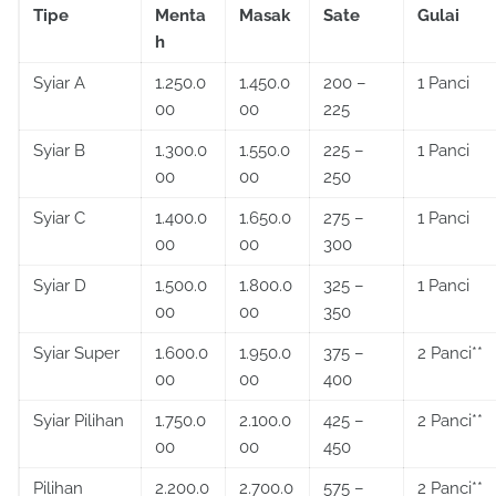
Tipe
Menta
Masak
Sate
Gulai
h
Syiar A
1.250.0
1.450.0
200 –
1 Panci
00
00
225
Syiar B
1.300.0
1.550.0
225 –
1 Panci
00
00
250
Syiar C
1.400.0
1.650.0
275 –
1 Panci
00
00
300
Syiar D
1.500.0
1.800.0
325 –
1 Panci
00
00
350
Syiar Super
1.600.0
1.950.0
375 –
2 Panci**
00
00
400
Syiar Pilihan
1.750.0
2.100.0
425 –
2 Panci**
00
00
450
Pilihan
2.200.0
2.700.0
575 –
2 Panci**