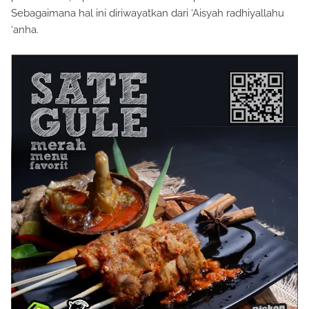
Sebagaimana hal ini diriwayatkan dari ‘Aisyah radhiyallahu
‘anha.