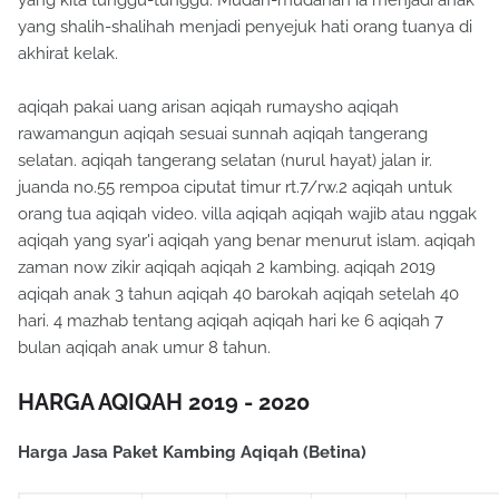
yang shalih-shalihah menjadi penyejuk hati orang tuanya di
akhirat kelak.
aqiqah pakai uang arisan aqiqah rumaysho aqiqah
rawamangun aqiqah sesuai sunnah aqiqah tangerang
selatan. aqiqah tangerang selatan (nurul hayat) jalan ir.
juanda no.55 rempoa ciputat timur rt.7/rw.2 aqiqah untuk
orang tua aqiqah video. villa aqiqah aqiqah wajib atau nggak
aqiqah yang syar'i aqiqah yang benar menurut islam. aqiqah
zaman now zikir aqiqah aqiqah 2 kambing. aqiqah 2019
aqiqah anak 3 tahun aqiqah 40 barokah aqiqah setelah 40
hari. 4 mazhab tentang aqiqah aqiqah hari ke 6 aqiqah 7
bulan aqiqah anak umur 8 tahun.
HARGA AQIQAH 2019 - 2020
Harga Jasa Paket Kambing Aqiqah (Betina)