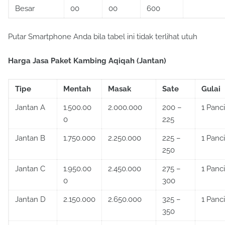
Besar
00
00
600
Putar Smartphone Anda bila tabel ini tidak terlihat utuh
Harga Jasa Paket Kambing Aqiqah (Jantan)
Tipe
Mentah
Masak
Sate
Gulai
Jantan A
1.500.00
2.000.000
200 –
1 Panci
0
225
Jantan B
1.750.000
2.250.000
225 –
1 Panci
250
Jantan C
1.950.00
2.450.000
275 –
1 Panci
0
300
Jantan D
2.150.000
2.650.000
325 –
1 Panci
350