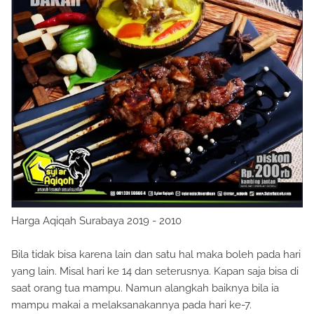
Harga Aqiqah Surabaya 2019 - 2010
Bila tidak bisa karena lain dan satu hal maka boleh pada hari
yang lain. Misal hari ke 14 dan seterusnya. Kapan saja bisa di
saat orang tua mampu. Namun alangkah baiknya bila ia
mampu makai a melaksanakannya pada hari ke-7.