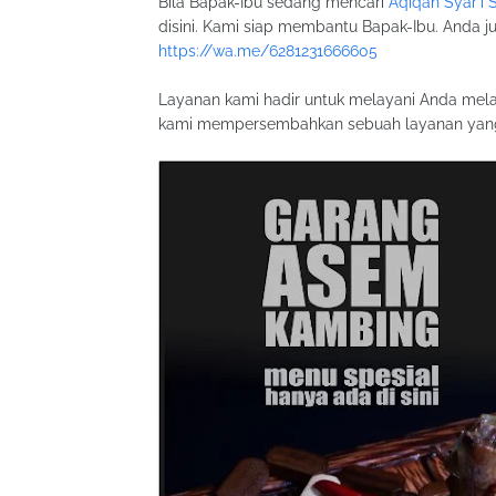
Bila Bapak-Ibu sedang mencari
Aqiqah Syar'i
disini. Kami siap membantu Bapak-Ibu. Anda 
https://wa.me/6281231666605
Layanan kami hadir untuk melayani Anda mel
kami mempersembahkan sebuah layanan yang la