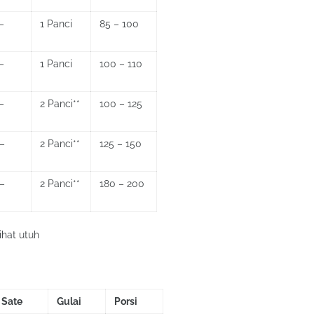
–
1 Panci
85 – 100
–
1 Panci
100 – 110
–
2 Panci**
100 – 125
–
2 Panci**
125 – 150
–
2 Panci**
180 – 200
ihat utuh
Sate
Gulai
Porsi