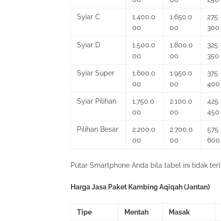
Syiar C
1.400.0
1.650.0
275 
00
00
300
Syiar D
1.500.0
1.800.0
325 
00
00
350
Syiar Super
1.600.0
1.950.0
375 
00
00
400
Syiar Pilihan
1.750.0
2.100.0
425 
00
00
450
Pilihan Besar
2.200.0
2.700.0
575 
00
00
600
Putar Smartphone Anda bila tabel ini tidak terl
Harga Jasa Paket Kambing Aqiqah (Jantan)
Tipe
Mentah
Masak