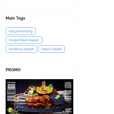
Main Tags
Harga Kambing
Harga Paket Aqiqah
Kambing Aqiqah
Paket Aqiqah
PROMO