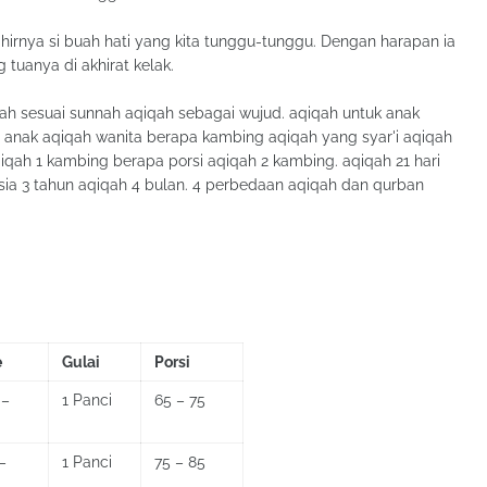
hirnya si buah hati yang kita tunggu-tunggu. Dengan harapan ia
tuanya di akhirat kelak.
ah sesuai sunnah aqiqah sebagai wujud. aqiqah untuk anak
h anak aqiqah wanita berapa kambing aqiqah yang syar'i aqiqah
qah 1 kambing berapa porsi aqiqah 2 kambing. aqiqah 21 hari
ia 3 tahun aqiqah 4 bulan. 4 perbedaan aqiqah dan qurban
e
Gulai
Porsi
 –
1 Panci
65 – 75
–
1 Panci
75 – 85