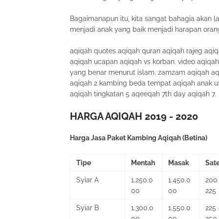
Bagaimanapun itu, kita sangat bahagia akan la
menjadi anak yang baik menjadi harapan orang 
aqiqah quotes aqiqah quran aqiqah rajeg aqiq
aqiqah ucapan aqiqah vs korban. video aqiqa
yang benar menurut islam. zamzam aqiqah aqi
aqiqah 2 kambing beda tempat aqiqah anak us
aqiqah tingkatan 5 aqeeqah 7th day aqiqah 7.
HARGA AQIQAH 2019 - 2020
Harga Jasa Paket Kambing Aqiqah (Betina)
Tipe
Mentah
Masak
Sat
Syiar A
1.250.0
1.450.0
200
00
00
225
Syiar B
1.300.0
1.550.0
225 
00
00
250