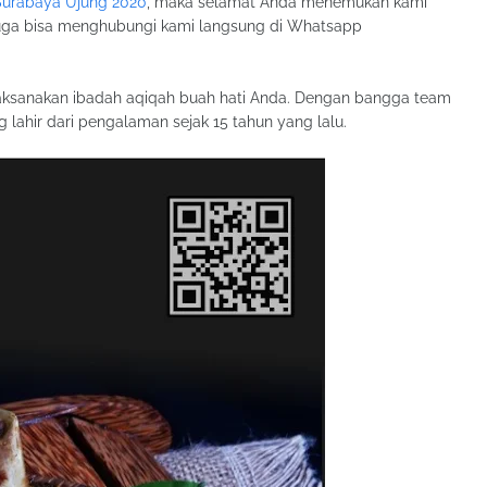
 Surabaya Ujung 2020
, maka selamat Anda menemukan kami
juga bisa menghubungi kami langsung di Whatsapp
aksanakan ibadah aqiqah buah hati Anda. Dengan bangga team
hir dari pengalaman sejak 15 tahun yang lalu.