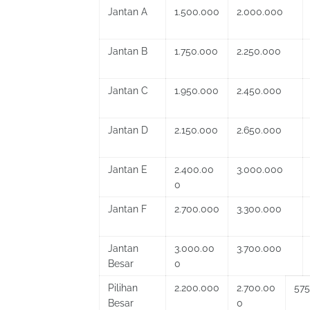
Jantan A
1.500.000
2.000.000
Jantan B
1.750.000
2.250.000
Jantan C
1.950.000
2.450.000
Jantan D
2.150.000
2.650.000
Jantan E
2.400.00
3.000.000
0
Jantan F
2.700.000
3.300.000
Jantan
3.000.00
3.700.000
Besar
0
Pilihan
2.200.000
2.700.00
575
Besar
0