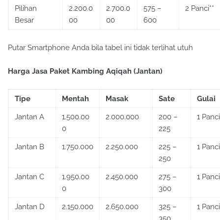
Pilihan
2.200.0
2.700.0
575 –
2 Panci**
Besar
00
00
600
Putar Smartphone Anda bila tabel ini tidak terlihat utuh
Harga Jasa Paket Kambing Aqiqah (Jantan)
Tipe
Mentah
Masak
Sate
Gulai
Jantan A
1.500.00
2.000.000
200 –
1 Panci
0
225
Jantan B
1.750.000
2.250.000
225 –
1 Panci
250
Jantan C
1.950.00
2.450.000
275 –
1 Panci
0
300
Jantan D
2.150.000
2.650.000
325 –
1 Panci
350