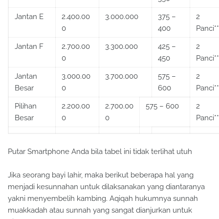
Jantan E
2.400.00
3.000.000
375 –
2
0
400
Panci**
Jantan F
2.700.00
3.300.000
425 –
2
0
450
Panci**
Jantan
3.000.00
3.700.000
575 –
2
Besar
0
600
Panci**
Pilihan
2.200.00
2.700.00
575 – 600
2
Besar
0
0
Panci**
Putar Smartphone Anda bila tabel ini tidak terlihat utuh
Jika seorang bayi lahir, maka berikut beberapa hal yang
menjadi kesunnahan untuk dilaksanakan yang diantaranya
yakni menyembelih kambing. Aqiqah hukumnya sunnah
muakkadah atau sunnah yang sangat dianjurkan untuk