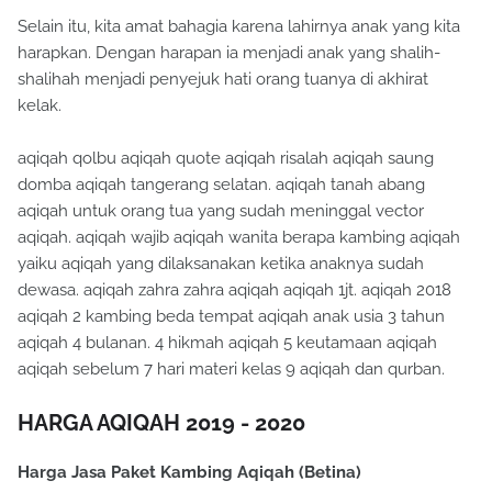
Selain itu, kita amat bahagia karena lahirnya anak yang kita
harapkan. Dengan harapan ia menjadi anak yang shalih-
shalihah menjadi penyejuk hati orang tuanya di akhirat
kelak.
aqiqah qolbu aqiqah quote aqiqah risalah aqiqah saung
domba aqiqah tangerang selatan. aqiqah tanah abang
aqiqah untuk orang tua yang sudah meninggal vector
aqiqah. aqiqah wajib aqiqah wanita berapa kambing aqiqah
yaiku aqiqah yang dilaksanakan ketika anaknya sudah
dewasa. aqiqah zahra zahra aqiqah aqiqah 1jt. aqiqah 2018
aqiqah 2 kambing beda tempat aqiqah anak usia 3 tahun
aqiqah 4 bulanan. 4 hikmah aqiqah 5 keutamaan aqiqah
aqiqah sebelum 7 hari materi kelas 9 aqiqah dan qurban.
HARGA AQIQAH 2019 - 2020
Harga Jasa Paket Kambing Aqiqah (Betina)