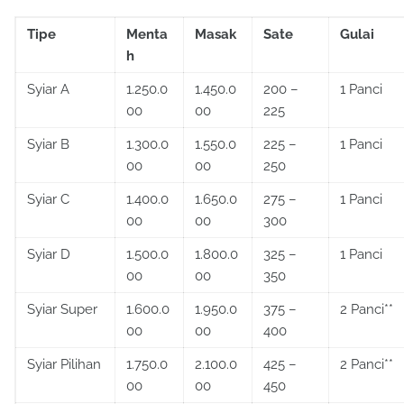
Tipe
Menta
Masak
Sate
Gulai
h
Syiar A
1.250.0
1.450.0
200 –
1 Panci
00
00
225
Syiar B
1.300.0
1.550.0
225 –
1 Panci
00
00
250
Syiar C
1.400.0
1.650.0
275 –
1 Panci
00
00
300
Syiar D
1.500.0
1.800.0
325 –
1 Panci
00
00
350
Syiar Super
1.600.0
1.950.0
375 –
2 Panci**
00
00
400
Syiar Pilihan
1.750.0
2.100.0
425 –
2 Panci**
00
00
450