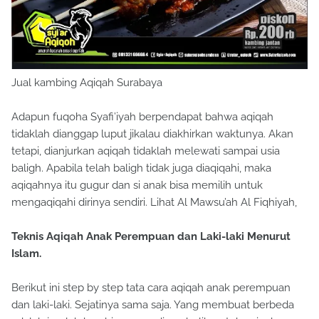
Jual kambing Aqiqah Surabaya
Adapun fuqoha Syafi’iyah berpendapat bahwa aqiqah
tidaklah dianggap luput jikalau diakhirkan waktunya. Akan
tetapi, dianjurkan aqiqah tidaklah melewati sampai usia
baligh. Apabila telah baligh tidak juga diaqiqahi, maka
aqiqahnya itu gugur dan si anak bisa memilih untuk
mengaqiqahi dirinya sendiri. Lihat Al Mawsu’ah Al Fiqhiyah,
Teknis Aqiqah Anak Perempuan dan Laki-laki Menurut
Islam.
Berikut ini step by step tata cara aqiqah anak perempuan
dan laki-laki. Sejatinya sama saja. Yang membuat berbeda