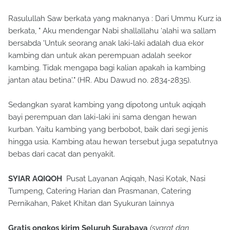
Rasulullah Saw berkata yang maknanya : Dari Ummu Kurz ia
berkata, " Aku mendengar Nabi shallallahu ‘alahi wa sallam
bersabda 'Untuk seorang anak laki-laki adalah dua ekor
kambing dan untuk akan perempuan adalah seekor
kambing. Tidak mengapa bagi kalian apakah ia kambing
jantan atau betina'." (HR. Abu Dawud no. 2834-2835).
Sedangkan syarat kambing yang dipotong untuk aqiqah
bayi perempuan dan laki-laki ini sama dengan hewan
kurban. Yaitu kambing yang berbobot, baik dari segi jenis
hingga usia. Kambing atau hewan tersebut juga sepatutnya
bebas dari cacat dan penyakit.
SYIAR AQIQOH
Pusat Layanan Aqiqah, Nasi Kotak, Nasi
Tumpeng, Catering Harian dan Prasmanan, Catering
Pernikahan, Paket Khitan dan Syukuran lainnya
Gratis ongkos kirim Seluruh Surabaya
(syarat dan