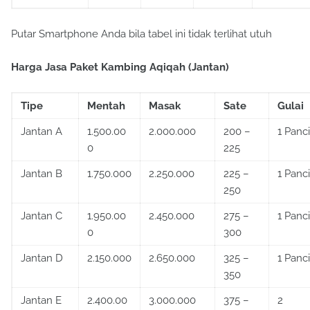
Putar Smartphone Anda bila tabel ini tidak terlihat utuh
Harga Jasa Paket Kambing Aqiqah (Jantan)
Tipe
Mentah
Masak
Sate
Gulai
Jantan A
1.500.00
2.000.000
200 –
1 Panci
0
225
Jantan B
1.750.000
2.250.000
225 –
1 Panci
250
Jantan C
1.950.00
2.450.000
275 –
1 Panci
0
300
Jantan D
2.150.000
2.650.000
325 –
1 Panci
350
Jantan E
2.400.00
3.000.000
375 –
2