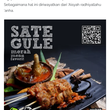
Sebagaimana hal ini diriwayatkan dari ‘Aisyah radhiyallahu
‘anha.