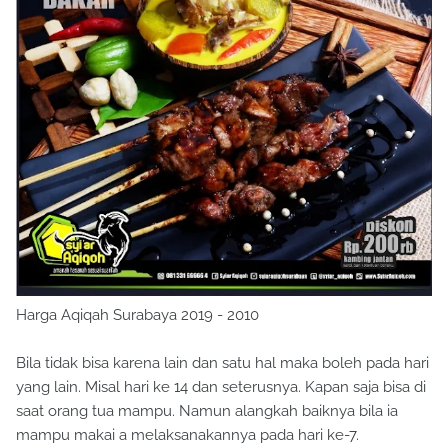
Harga Aqiqah Surabaya 2019 - 2010
Bila tidak bisa karena lain dan satu hal maka boleh pada hari
yang lain. Misal hari ke 14 dan seterusnya. Kapan saja bisa di
saat orang tua mampu. Namun alangkah baiknya bila ia
mampu makai a melaksanakannya pada hari ke-7.