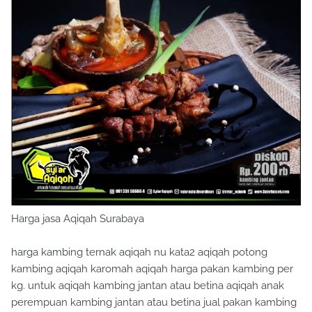
Harga jasa Aqiqah Surabaya
harga kambing ternak aqiqah nu kata2 aqiqah potong
kambing aqiqah karomah aqiqah harga pakan kambing per
kg. untuk aqiqah kambing jantan atau betina aqiqah anak
perempuan kambing jantan atau betina jual pakan kambing