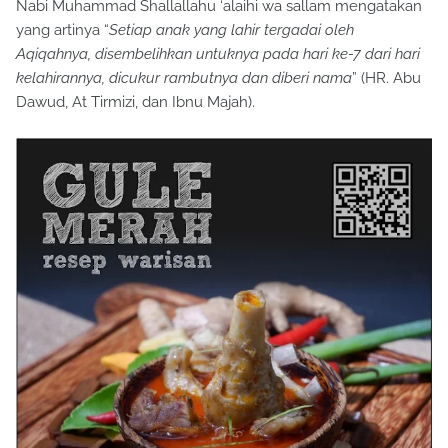
Nabi Muhammad Shallallahu ‘alaihi wa sallam mengatakan
yang artinya “
Setiap anak yang lahir tergadai oleh
Aqiqahnya, disembelihkan untuknya pada hari ke-7 dari hari
kelahirannya, dicukur rambutnya dan diberi nama
” (HR. Abu
Dawud, At Tirmizi, dan Ibnu Majah).