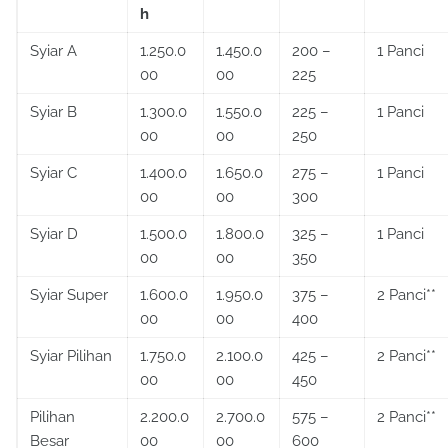
h
Syiar A
1.250.0
1.450.0
200 –
1 Panci
00
00
225
Syiar B
1.300.0
1.550.0
225 –
1 Panci
00
00
250
Syiar C
1.400.0
1.650.0
275 –
1 Panci
00
00
300
Syiar D
1.500.0
1.800.0
325 –
1 Panci
00
00
350
Syiar Super
1.600.0
1.950.0
375 –
2 Panci**
00
00
400
Syiar Pilihan
1.750.0
2.100.0
425 –
2 Panci**
00
00
450
Pilihan
2.200.0
2.700.0
575 –
2 Panci**
Besar
00
00
600