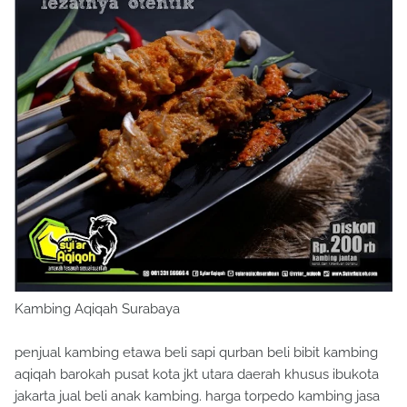
Kambing Aqiqah Surabaya
penjual kambing etawa beli sapi qurban beli bibit kambing
aqiqah barokah pusat kota jkt utara daerah khusus ibukota
jakarta jual beli anak kambing. harga torpedo kambing jasa