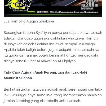
Jual kambing Aqiqah Surabaya
Sedangkan fuqoha Syafi’iyah punya pendapat bahwa aqiqah
tidaklah dianggap gugur jika diakhirkan waktunya. Namun,
diupayakan aqiqah tidaklah melewati sampai usia baligh.
Apabila telah baligh belum juga diaqiqahi, maka aqiqahnya
itu gugur dan si anak boleh berinisiatif untuk mengaqiqahi
dirinya sendiri. Lihat Al Mawsu’ah Al Fiqhiyah,
Tata Cara Aqiqah Anak Perempuan dan Laki-laki
Menurut Sunnah.
Berikut ini urutan tata cara aqiqah anak perempuan dan laki-
laki. Sesungguhnya sama saja. Yang membedakan hanyalah
jumlah kambing yang disembelih untuk aqiqah.