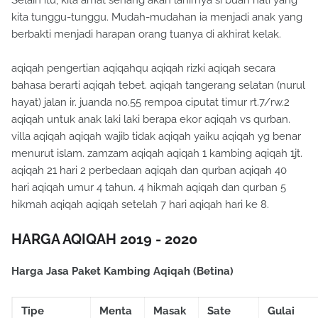
kita tunggu-tunggu. Mudah-mudahan ia menjadi anak yang
berbakti menjadi harapan orang tuanya di akhirat kelak.
aqiqah pengertian aqiqahqu aqiqah rizki aqiqah secara
bahasa berarti aqiqah tebet. aqiqah tangerang selatan (nurul
hayat) jalan ir. juanda no.55 rempoa ciputat timur rt.7/rw.2
aqiqah untuk anak laki laki berapa ekor aqiqah vs qurban.
villa aqiqah aqiqah wajib tidak aqiqah yaiku aqiqah yg benar
menurut islam. zamzam aqiqah aqiqah 1 kambing aqiqah 1jt.
aqiqah 21 hari 2 perbedaan aqiqah dan qurban aqiqah 40
hari aqiqah umur 4 tahun. 4 hikmah aqiqah dan qurban 5
hikmah aqiqah aqiqah setelah 7 hari aqiqah hari ke 8.
HARGA AQIQAH 2019 - 2020
Harga Jasa Paket Kambing Aqiqah (Betina)
Tipe
Menta
Masak
Sate
Gulai