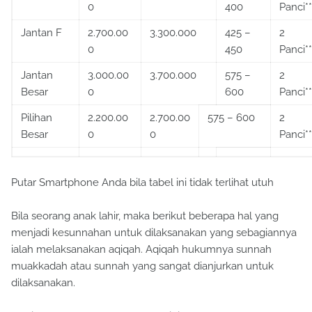
0
400
Panci**
Jantan F
2.700.00
3.300.000
425 –
2
0
450
Panci**
Jantan
3.000.00
3.700.000
575 –
2
Besar
0
600
Panci**
Pilihan
2.200.00
2.700.00
575 – 600
2
Besar
0
0
Panci**
Putar Smartphone Anda bila tabel ini tidak terlihat utuh
Bila seorang anak lahir, maka berikut beberapa hal yang
menjadi kesunnahan untuk dilaksanakan yang sebagiannya
ialah melaksanakan aqiqah. Aqiqah hukumnya sunnah
muakkadah atau sunnah yang sangat dianjurkan untuk
dilaksanakan.